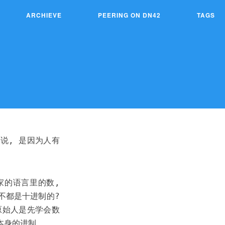
ARCHIEVE
PEERING ON DN42
TAGS
说, 是因为人有
家的语言里的数,
不都是十进制的?
原始人是先学会数
本身的进制.