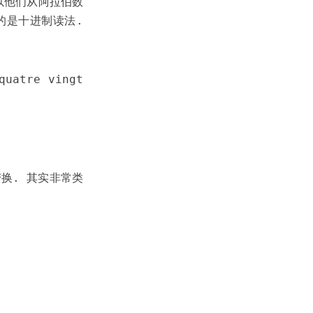
所以他们从阿拉伯数
取的是十进制读法.
tre vingt
变换. 其实非常类