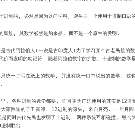
十进制的, 必然是因为这门学科, 诞生自一个使用十进制口语的
的民族, 其数学必然是舶来品, 而不是一个原生的发明.
恰是古代阿拉伯人(一说是古印度人)为了学习某个古老民族的数
代价而发明的助记符. 随着阿拉伯数字的扩散, 十进制的数学
字只统一了写在纸上的数学, 并没有统一口中说出的数学. 这
.
族里, 各种进制的数学都要. 而且更为广泛使用的其实是12进制
大家熟知的子丑寅卯. 12进制的源头, 来自月亮. 一年月圆
 但是同时古代先民也发明了十进制. 两种系统互相碰撞, 融合
0进制胜出.