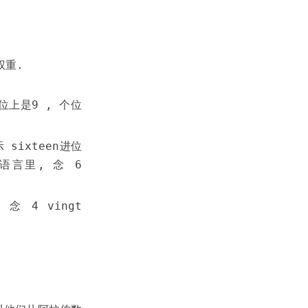
权重.
位上是9 , 个位
示 sixteen进位
的语言里, 念 6
 念 4 vingt