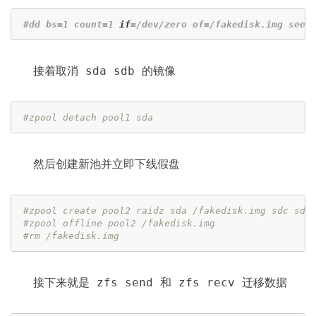
#dd bs=1 count=1
if
=/dev/zero of=/fakedisk.img seek
接着取消 sda sdb 的镜像
#zpool detach pool1 sda
然后创建新池并立即下线假盘
#zpool create pool2 raidz sda /fakedisk.img sdc sdd
#zpool offline pool2 /fakedisk.img
#rm /fakedisk.img
接下来就是 zfs send 和 zfs recv 迁移数据