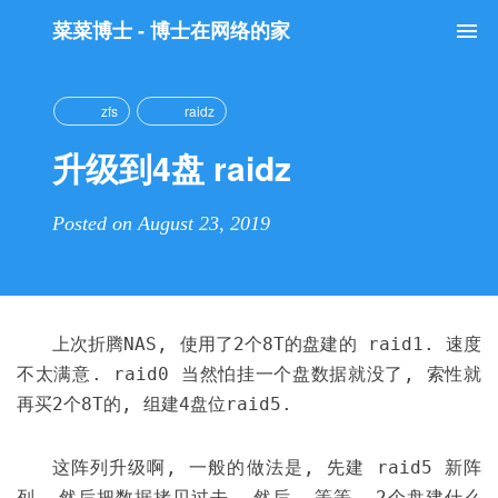
菜菜博士 - 博士在网络的家
Tog
nav
zfs
raidz
升级到4盘 raidz
Posted on August 23, 2019
上次折腾NAS, 使用了2个8T的盘建的 raid1. 速度
不太满意. raid0 当然怕挂一个盘数据就没了, 索性就
再买2个8T的, 组建4盘位raid5.
这阵列升级啊, 一般的做法是, 先建 raid5 新阵
列, 然后把数据拷贝过去, 然后… 等等, 2个盘建什么