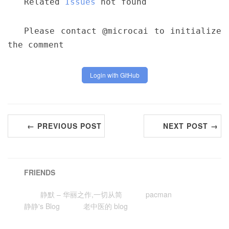
Related
Issues
not found
Please contact @microcai to initialize
the comment
Login with GitHub
← PREVIOUS POST
NEXT POST →
FRIENDS
静默 – 华丽之作,一切从简
pacman
静静's Blog
老中医的 blog