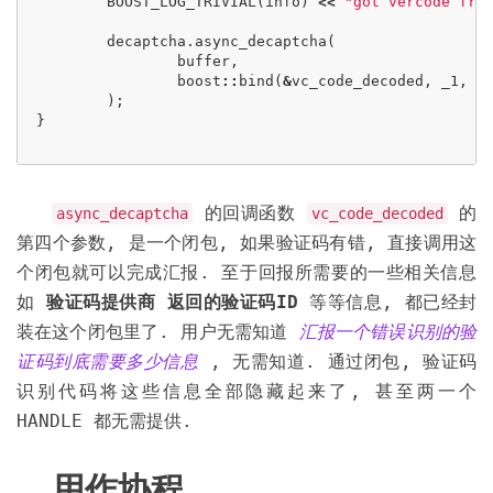
BOOST_LOG_TRIVIAL
(
info
)
<<
"got vercode fro
decaptcha
.
async_decaptcha
(
buffer
,
boost
::
bind
(
&
vc_code_decoded
,
_1
,
_
);
}
的回调函数
的
async_decaptcha
vc_code_decoded
第四个参数, 是一个闭包, 如果验证码有错, 直接调用这
个闭包就可以完成汇报. 至于回报所需要的一些相关信息
如
验证码提供商
返回的验证码ID
等等信息, 都已经封
装在这个闭包里了. 用户无需知道
汇报一个错误识别的验
证码到底需要多少信息
, 无需知道. 通过闭包, 验证码
识别代码将这些信息全部隐藏起来了, 甚至两一个
HANDLE 都无需提供.
用作协程