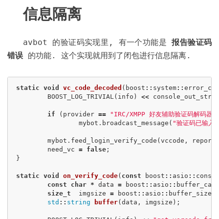
信息隔离
avbot 的验证码实现里, 有一个功能是
报告验证码
错误
的功能. 这个实现就用到了闭包进行信息隔离.
static
void
vc_code_decoded
(
boost
::
system
::
error_co
BOOST_LOG_TRIVIAL
(
info
)
<<
console_out_str
(
if
(
provider
==
"IRC/XMPP 好友辅助验证码解码器"
mybot
.
broadcast_message
(
"验证码已输入"
mybot
.
feed_login_verify_code
(
vccode
,
report
need_vc
=
false
;
}
static
void
on_verify_code
(
const
boost
::
asio
::
const
const
char
*
data
=
boost
::
asio
::
buffer_cas
size_t
imgsize
=
boost
::
asio
::
buffer_size
(
std
::
string
buffer
(
data
,
imgsize
)
;