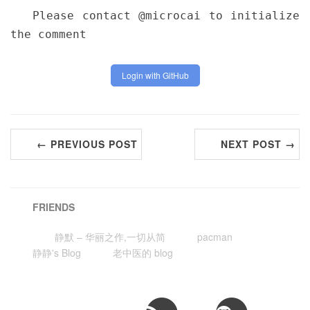
Please contact @microcai to initialize
the comment
Login with GitHub
← PREVIOUS POST
NEXT POST →
FRIENDS
静默 – 华丽之作,一切从简
pacman
静静's Blog
老中医的 blog