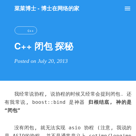
菜菜博士 - 博士在网络的家
Tog
nav
c++
C++ 闭包 探秘
Posted on July 20, 2013
我经常说协程, 说协程的时候又经常会提到闭包. 还
有我常说, boost::bind 是神器
归根结底, 神的是
“闭包”
没有闭包, 就无法实现 asio 协程 (注意, 我说的
是 ASIO的协程, 并不是通常意义上 setjmp/longjmp